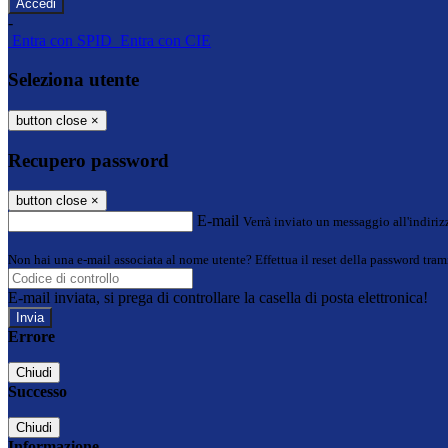
-
Entra con SPID
Entra con CIE
Seleziona utente
button close
×
Recupero password
button close
×
E-mail
Verrà inviato un messaggio all'indirizz
Non hai una e-mail associata al nome utente? Effettua il reset della password tram
E-mail inviata, si prega di controllare la casella di posta elettronica!
Errore
Chiudi
Successo
Chiudi
Informazione