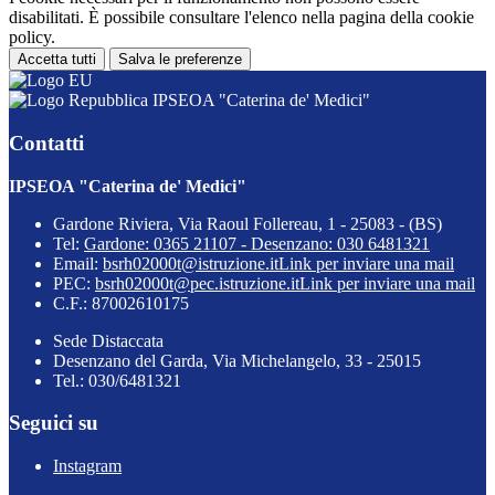
disabilitati. È possibile consultare l'elenco nella pagina della cookie
policy.
Accetta tutti
Salva le preferenze
IPSEOA "Caterina de' Medici"
Contatti
IPSEOA "Caterina de' Medici"
Gardone Riviera, Via Raoul Follereau, 1 - 25083 - (BS)
Tel:
Gardone: 0365 21107 - Desenzano: 030 6481321
Email:
bsrh02000t@istruzione.it
Link per inviare una mail
PEC:
bsrh02000t@pec.istruzione.it
Link per inviare una mail
C.F.: 87002610175
Sede Distaccata
Desenzano del Garda, Via Michelangelo, 33 - 25015
Tel.: 030/6481321
Seguici su
Instagram