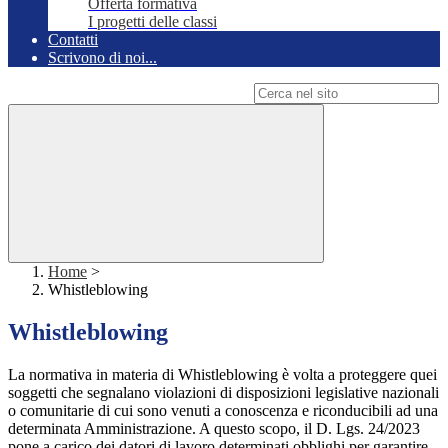
Offerta formativa
I progetti delle classi
Contatti
Scrivono di noi...
Campo di ricerca per le pagine del sito
Home
>
Whistleblowing
Whistleblowing
La normativa in materia di Whistleblowing è volta a proteggere quei
soggetti che segnalano violazioni di disposizioni legislative nazionali
o comunitarie di cui sono venuti a conoscenza e riconducibili ad una
determinata Amministrazione. A questo scopo, il D. Lgs. 24/2023
pone a carico dei datori di lavoro determinati obblighi per garantire