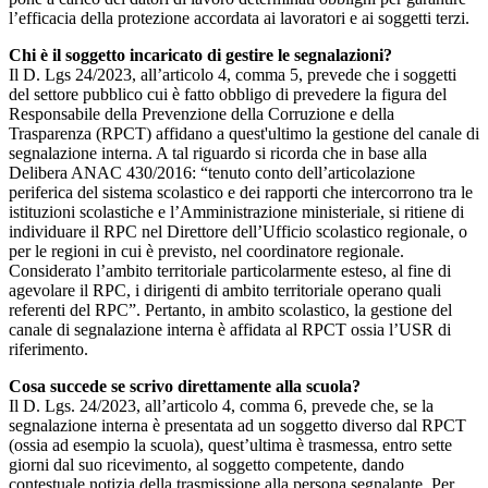
l’efficacia della protezione accordata ai lavoratori e ai soggetti terzi.
Chi è il soggetto incaricato di gestire le segnalazioni?
Il D. Lgs 24/2023, all’articolo 4, comma 5, prevede che i soggetti
del settore pubblico cui è fatto obbligo di prevedere la figura del
Responsabile della Prevenzione della Corruzione e della
Trasparenza (RPCT) affidano a quest'ultimo la gestione del canale di
segnalazione interna. A tal riguardo si ricorda che in base alla
Delibera ANAC 430/2016: “tenuto conto dell’articolazione
periferica del sistema scolastico e dei rapporti che intercorrono tra le
istituzioni scolastiche e l’Amministrazione ministeriale, si ritiene di
individuare il RPC nel Direttore dell’Ufficio scolastico regionale, o
per le regioni in cui è previsto, nel coordinatore regionale.
Considerato l’ambito territoriale particolarmente esteso, al fine di
agevolare il RPC, i dirigenti di ambito territoriale operano quali
referenti del RPC”. Pertanto, in ambito scolastico, la gestione del
canale di segnalazione interna è affidata al RPCT ossia l’USR di
riferimento.
Cosa succede se scrivo direttamente alla scuola?
Il D. Lgs. 24/2023, all’articolo 4, comma 6, prevede che, se la
segnalazione interna è presentata ad un soggetto diverso dal RPCT
(ossia ad esempio la scuola), quest’ultima è trasmessa, entro sette
giorni dal suo ricevimento, al soggetto competente, dando
contestuale notizia della trasmissione alla persona segnalante. Per