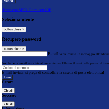
-
Entra con SPID
Entra con CIE
Seleziona utente
button close
×
Recupero password
button close
×
E-mail
Verrà inviato un messaggio all'indirizz
Non hai una e-mail associata al nome utente? Effettua il reset della password tram
E-mail inviata, si prega di controllare la casella di posta elettronica!
Errore
Chiudi
Successo
Chiudi
Informazione