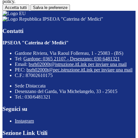
policy.
Accetta tutti
Salva le preferenze
IPSEOA "Caterina de' Medici"
Contatti
IPSEOA "Caterina de' Medici"
Gardone Riviera, Via Raoul Follereau, 1 - 25083 - (BS)
Tel:
Gardone: 0365 21107 - Desenzano: 030 6481321
Email:
bsrh02000t@istruzione.it
Link per inviare una mail
PEC:
bsrh02000t@pec.istruzione.it
Link per inviare una mail
C.F.: 87002610175
Sede Distaccata
Desenzano del Garda, Via Michelangelo, 33 - 25015
Tel.: 030/6481321
Seguici su
Instagram
Sezione Link Utili