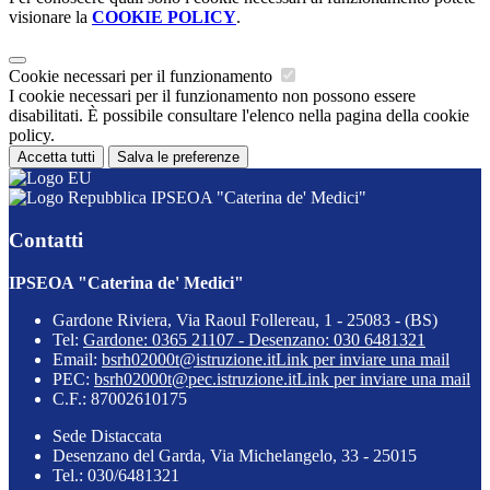
visionare la
COOKIE POLICY
.
Cookie necessari per il funzionamento
I cookie necessari per il funzionamento non possono essere
disabilitati. È possibile consultare l'elenco nella pagina della cookie
policy.
Accetta tutti
Salva le preferenze
IPSEOA "Caterina de' Medici"
Contatti
IPSEOA "Caterina de' Medici"
Gardone Riviera, Via Raoul Follereau, 1 - 25083 - (BS)
Tel:
Gardone: 0365 21107 - Desenzano: 030 6481321
Email:
bsrh02000t@istruzione.it
Link per inviare una mail
PEC:
bsrh02000t@pec.istruzione.it
Link per inviare una mail
C.F.: 87002610175
Sede Distaccata
Desenzano del Garda, Via Michelangelo, 33 - 25015
Tel.: 030/6481321