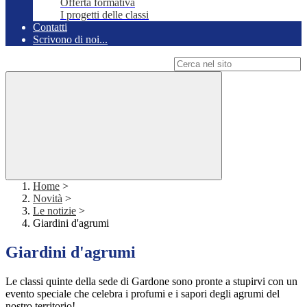
Offerta formativa
I progetti delle classi
Contatti
Scrivono di noi...
Campo di ricerca per le pagine del sito
Home
>
Novità
>
Le notizie
>
Giardini d'agrumi
Giardini d'agrumi
Le classi quinte della sede di Gardone sono pronte a stupirvi con un
evento speciale che celebra i profumi e i sapori degli agrumi del
nostro territorio!