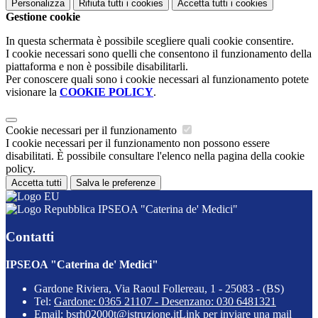
Personalizza
Rifiuta tutti
i cookies
Accetta tutti
i cookies
Gestione cookie
In questa schermata è possibile scegliere quali cookie consentire.
I cookie necessari sono quelli che consentono il funzionamento della
piattaforma e non è possibile disabilitarli.
Per conoscere quali sono i cookie necessari al funzionamento potete
visionare la
COOKIE POLICY
.
Cookie necessari per il funzionamento
I cookie necessari per il funzionamento non possono essere
disabilitati. È possibile consultare l'elenco nella pagina della cookie
policy.
Accetta tutti
Salva le preferenze
IPSEOA "Caterina de' Medici"
Contatti
IPSEOA "Caterina de' Medici"
Gardone Riviera, Via Raoul Follereau, 1 - 25083 - (BS)
Tel:
Gardone: 0365 21107 - Desenzano: 030 6481321
Email:
bsrh02000t@istruzione.it
Link per inviare una mail