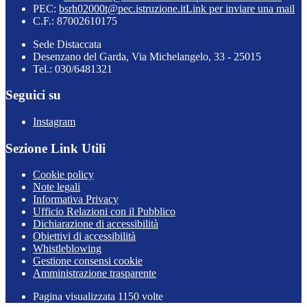
PEC:
bsrh02000t@pec.istruzione.it
Link per inviare una mail
C.F.: 87002610175
Sede Distaccata
Desenzano del Garda, Via Michelangelo, 33 - 25015
Tel.: 030/6481321
Seguici su
Instagram
Sezione Link Utili
Cookie policy
Note legali
Informativa Privacy
Ufficio Relazioni con il Pubblico
Dichiarazione di accessibilità
Obiettivi di accessibilità
Whistleblowing
Gestione consensi cookie
Amministrazione trasparente
Pagina visualizzata
1150
volte