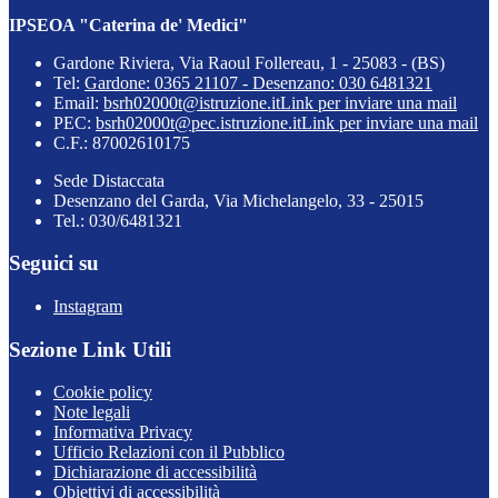
IPSEOA "Caterina de' Medici"
Gardone Riviera, Via Raoul Follereau, 1 - 25083 - (BS)
Tel:
Gardone: 0365 21107 - Desenzano: 030 6481321
Email:
bsrh02000t@istruzione.it
Link per inviare una mail
PEC:
bsrh02000t@pec.istruzione.it
Link per inviare una mail
C.F.: 87002610175
Sede Distaccata
Desenzano del Garda, Via Michelangelo, 33 - 25015
Tel.: 030/6481321
Seguici su
Instagram
Sezione Link Utili
Cookie policy
Note legali
Informativa Privacy
Ufficio Relazioni con il Pubblico
Dichiarazione di accessibilità
Obiettivi di accessibilità