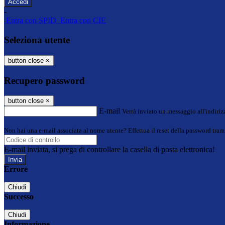
-
Entra con SPID
Entra con CIE
Seleziona utente
button close
×
Recupero password
button close
×
E-mail
Verrà inviato un messaggio all'indirizz
Non hai una e-mail associata al nome utente? Effettua il reset della password tram
E-mail inviata, si prega di controllare la casella di posta elettronica!
Errore
Chiudi
Successo
Chiudi
Informazione