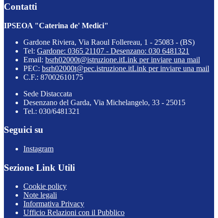
Contatti
IPSEOA "Caterina de' Medici"
Gardone Riviera, Via Raoul Follereau, 1 - 25083 - (BS)
Tel:
Gardone: 0365 21107 - Desenzano: 030 6481321
Email:
bsrh02000t@istruzione.it
Link per inviare una mail
PEC:
bsrh02000t@pec.istruzione.it
Link per inviare una mail
C.F.: 87002610175
Sede Distaccata
Desenzano del Garda, Via Michelangelo, 33 - 25015
Tel.: 030/6481321
Seguici su
Instagram
Sezione Link Utili
Cookie policy
Note legali
Informativa Privacy
Ufficio Relazioni con il Pubblico