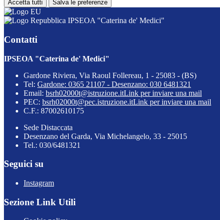
Accetta tutti
Salva le preferenze
IPSEOA "Caterina de' Medici"
Contatti
IPSEOA "Caterina de' Medici"
Gardone Riviera, Via Raoul Follereau, 1 - 25083 - (BS)
Tel:
Gardone: 0365 21107 - Desenzano: 030 6481321
Email:
bsrh02000t@istruzione.it
Link per inviare una mail
PEC:
bsrh02000t@pec.istruzione.it
Link per inviare una mail
C.F.: 87002610175
Sede Distaccata
Desenzano del Garda, Via Michelangelo, 33 - 25015
Tel.: 030/6481321
Seguici su
Instagram
Sezione Link Utili