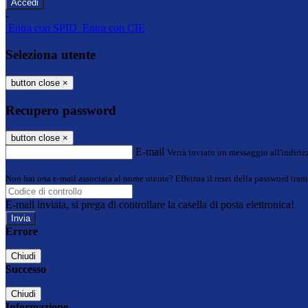
-
Entra con SPID
Entra con CIE
Seleziona utente
button close
×
Recupero password
button close
×
E-mail
Verrà inviato un messaggio all'indirizz
Non hai una e-mail associata al nome utente? Effettua il reset della password tram
E-mail inviata, si prega di controllare la casella di posta elettronica!
Errore
Chiudi
Successo
Chiudi
Informazione