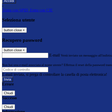
-
Entra con SPID
Entra con CIE
Seleziona utente
button close
×
Recupero password
button close
×
E-mail
Verrà inviato un messaggio all'indirizz
Non hai una e-mail associata al nome utente? Effettua il reset della password tram
E-mail inviata, si prega di controllare la casella di posta elettronica!
Errore
Chiudi
Successo
Chiudi
Informazione