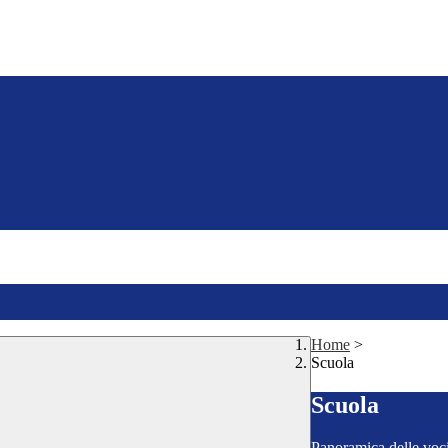
Home
>
Scuola
Scuola
Panoramica delle voc