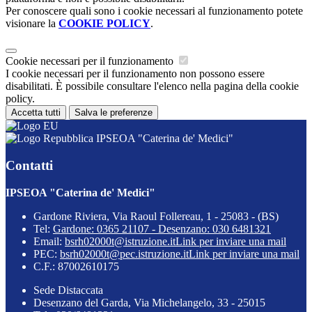
Per conoscere quali sono i cookie necessari al funzionamento potete
visionare la
COOKIE POLICY
.
Cookie necessari per il funzionamento
I cookie necessari per il funzionamento non possono essere
disabilitati. È possibile consultare l'elenco nella pagina della cookie
policy.
Accetta tutti
Salva le preferenze
IPSEOA "Caterina de' Medici"
Contatti
IPSEOA "Caterina de' Medici"
Gardone Riviera, Via Raoul Follereau, 1 - 25083 - (BS)
Tel:
Gardone: 0365 21107 - Desenzano: 030 6481321
Email:
bsrh02000t@istruzione.it
Link per inviare una mail
PEC:
bsrh02000t@pec.istruzione.it
Link per inviare una mail
C.F.: 87002610175
Sede Distaccata
Desenzano del Garda, Via Michelangelo, 33 - 25015