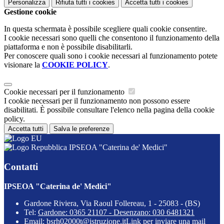
Personalizza
Rifiuta tutti
i cookies
Accetta tutti
i cookies
Gestione cookie
In questa schermata è possibile scegliere quali cookie consentire.
I cookie necessari sono quelli che consentono il funzionamento della
piattaforma e non è possibile disabilitarli.
Per conoscere quali sono i cookie necessari al funzionamento potete
visionare la
COOKIE POLICY
.
Cookie necessari per il funzionamento
I cookie necessari per il funzionamento non possono essere
disabilitati. È possibile consultare l'elenco nella pagina della cookie
policy.
Accetta tutti
Salva le preferenze
IPSEOA "Caterina de' Medici"
Contatti
IPSEOA "Caterina de' Medici"
Gardone Riviera, Via Raoul Follereau, 1 - 25083 - (BS)
Tel:
Gardone: 0365 21107 - Desenzano: 030 6481321
Email:
bsrh02000t@istruzione.it
Link per inviare una mail