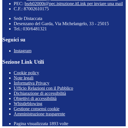
PEC:
bsrh02000t@pec.istruzione.it
Link per inviare una mail
C.F.: 87002610175
Sede Distaccata
Desenzano del Garda, Via Michelangelo, 33 - 25015
Tel.: 030/6481321
Seguici su
Instagram
Sezione Link Utili
Cookie policy
Note legali
Informativa Privacy
Ufficio Relazioni con il Pubblico
Dichiarazione di accessibilità
Obiettivi di accessibilità
Whistleblowing
Gestione consensi cookie
Amministrazione trasparente
Pagina visualizzata
1893
volte