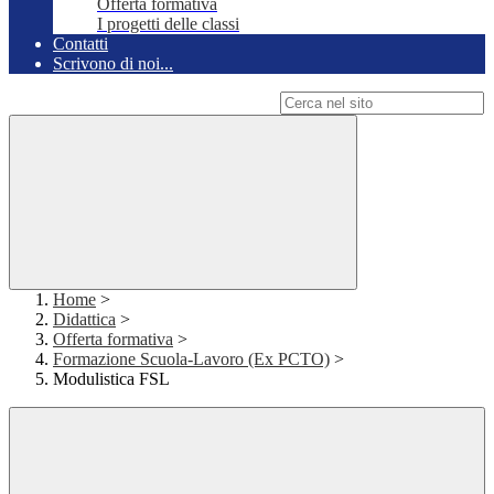
Offerta formativa
I progetti delle classi
Contatti
Scrivono di noi...
Campo di ricerca per le pagine del sito
Home
>
Didattica
>
Offerta formativa
>
Formazione Scuola-Lavoro (Ex PCTO)
>
Modulistica FSL