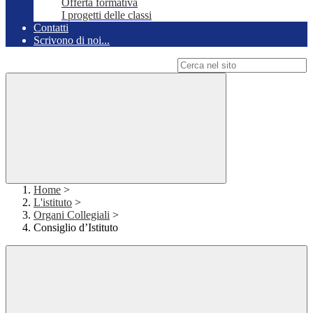
Offerta formativa
I progetti delle classi
Contatti
Scrivono di noi...
Campo di ricerca per le pagine del sito
Home
>
L'istituto
>
Organi Collegiali
>
Consiglio d’Istituto