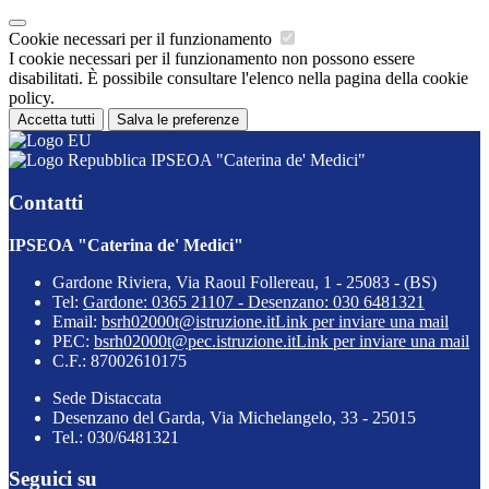
Cookie necessari per il funzionamento
I cookie necessari per il funzionamento non possono essere
disabilitati. È possibile consultare l'elenco nella pagina della cookie
policy.
Accetta tutti
Salva le preferenze
IPSEOA "Caterina de' Medici"
Contatti
IPSEOA "Caterina de' Medici"
Gardone Riviera, Via Raoul Follereau, 1 - 25083 - (BS)
Tel:
Gardone: 0365 21107 - Desenzano: 030 6481321
Email:
bsrh02000t@istruzione.it
Link per inviare una mail
PEC:
bsrh02000t@pec.istruzione.it
Link per inviare una mail
C.F.: 87002610175
Sede Distaccata
Desenzano del Garda, Via Michelangelo, 33 - 25015
Tel.: 030/6481321
Seguici su