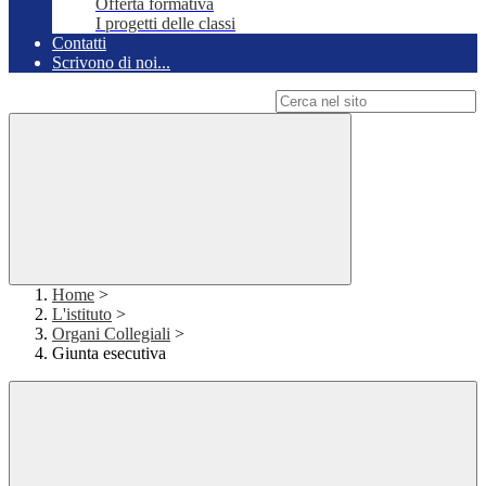
Offerta formativa
I progetti delle classi
Contatti
Scrivono di noi...
Campo di ricerca per le pagine del sito
Home
>
L'istituto
>
Organi Collegiali
>
Giunta esecutiva