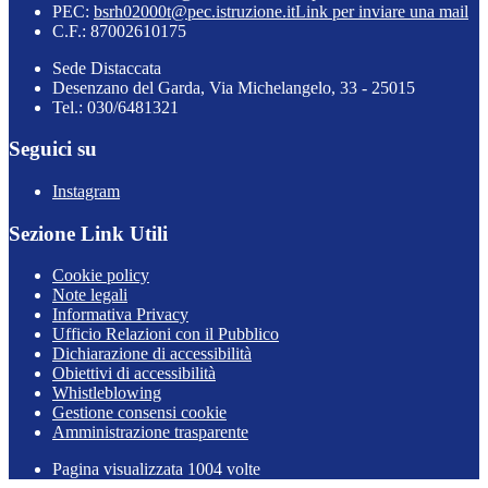
PEC:
bsrh02000t@pec.istruzione.it
Link per inviare una mail
C.F.: 87002610175
Sede Distaccata
Desenzano del Garda, Via Michelangelo, 33 - 25015
Tel.: 030/6481321
Seguici su
Instagram
Sezione Link Utili
Cookie policy
Note legali
Informativa Privacy
Ufficio Relazioni con il Pubblico
Dichiarazione di accessibilità
Obiettivi di accessibilità
Whistleblowing
Gestione consensi cookie
Amministrazione trasparente
Pagina visualizzata
1004
volte