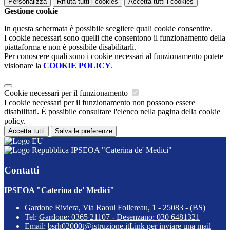
Personalizza
Rifiuta tutti
i cookies
Accetta tutti
i cookies
Gestione cookie
In questa schermata è possibile scegliere quali cookie consentire.
I cookie necessari sono quelli che consentono il funzionamento della
piattaforma e non è possibile disabilitarli.
Per conoscere quali sono i cookie necessari al funzionamento potete
visionare la
COOKIE POLICY
.
Cookie necessari per il funzionamento
I cookie necessari per il funzionamento non possono essere
disabilitati. È possibile consultare l'elenco nella pagina della cookie
policy.
Accetta tutti
Salva le preferenze
IPSEOA "Caterina de' Medici"
Contatti
IPSEOA "Caterina de' Medici"
Gardone Riviera, Via Raoul Follereau, 1 - 25083 - (BS)
Tel:
Gardone: 0365 21107 - Desenzano: 030 6481321
Email:
bsrh02000t@istruzione.it
Link per inviare una mail