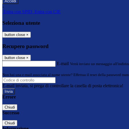
-
Entra con SPID
Entra con CIE
Seleziona utente
button close
×
Recupero password
button close
×
E-mail
Verrà inviato un messaggio all'indirizz
Non hai una e-mail associata al nome utente? Effettua il reset della password tram
E-mail inviata, si prega di controllare la casella di posta elettronica!
Errore
Chiudi
Successo
Chiudi
Informazione