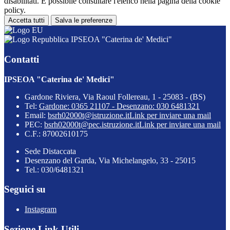
disabilitati. È possibile consultare l'elenco nella pagina della cookie
policy.
Accetta tutti
Salva le preferenze
IPSEOA "Caterina de' Medici"
Contatti
IPSEOA "Caterina de' Medici"
Gardone Riviera, Via Raoul Follereau, 1 - 25083 - (BS)
Tel:
Gardone: 0365 21107 - Desenzano: 030 6481321
Email:
bsrh02000t@istruzione.it
Link per inviare una mail
PEC:
bsrh02000t@pec.istruzione.it
Link per inviare una mail
C.F.: 87002610175
Sede Distaccata
Desenzano del Garda, Via Michelangelo, 33 - 25015
Tel.: 030/6481321
Seguici su
Instagram
Sezione Link Utili