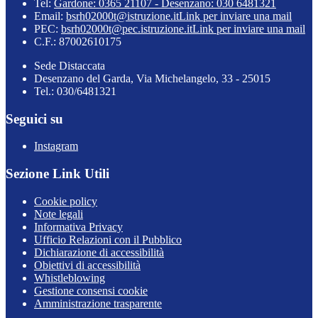
Tel:
Gardone: 0365 21107 - Desenzano: 030 6481321
Email:
bsrh02000t@istruzione.it
Link per inviare una mail
PEC:
bsrh02000t@pec.istruzione.it
Link per inviare una mail
C.F.: 87002610175
Sede Distaccata
Desenzano del Garda, Via Michelangelo, 33 - 25015
Tel.: 030/6481321
Seguici su
Instagram
Sezione Link Utili
Cookie policy
Note legali
Informativa Privacy
Ufficio Relazioni con il Pubblico
Dichiarazione di accessibilità
Obiettivi di accessibilità
Whistleblowing
Gestione consensi cookie
Amministrazione trasparente