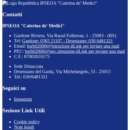
IPSEOA "Caterina de' Medici"
Contatti
IPSEOA "Caterina de' Medici"
Gardone Riviera, Via Raoul Follereau, 1 - 25083 - (BS)
Tel:
Gardone: 0365 21107 - Desenzano: 030 6481321
Email:
bsrh02000t@istruzione.it
Link per inviare una mail
PEC:
bsrh02000t@pec.istruzione.it
Link per inviare una mail
C.F.: 87002610175
Sede Distaccata
Desenzano del Garda, Via Michelangelo, 33 - 25015
Tel.: 030/6481321
Seguici su
Instagram
Sezione Link Utili
Cookie policy
Note legali