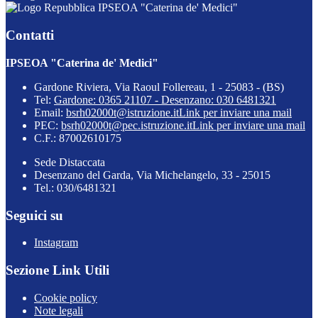
IPSEOA "Caterina de' Medici"
Contatti
IPSEOA "Caterina de' Medici"
Gardone Riviera, Via Raoul Follereau, 1 - 25083 - (BS)
Tel:
Gardone: 0365 21107 - Desenzano: 030 6481321
Email:
bsrh02000t@istruzione.it
Link per inviare una mail
PEC:
bsrh02000t@pec.istruzione.it
Link per inviare una mail
C.F.: 87002610175
Sede Distaccata
Desenzano del Garda, Via Michelangelo, 33 - 25015
Tel.: 030/6481321
Seguici su
Instagram
Sezione Link Utili
Cookie policy
Note legali