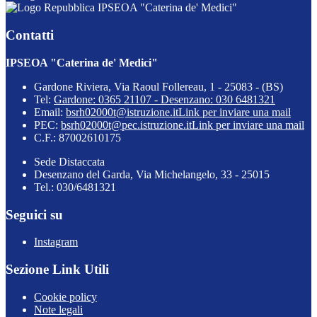
IPSEOA "Caterina de' Medici"
Contatti
IPSEOA "Caterina de' Medici"
Gardone Riviera, Via Raoul Follereau, 1 - 25083 - (BS)
Tel:
Gardone: 0365 21107 - Desenzano: 030 6481321
Email:
bsrh02000t@istruzione.it
Link per inviare una mail
PEC:
bsrh02000t@pec.istruzione.it
Link per inviare una mail
C.F.: 87002610175
Sede Distaccata
Desenzano del Garda, Via Michelangelo, 33 - 25015
Tel.: 030/6481321
Seguici su
Instagram
Sezione Link Utili
Cookie policy
Note legali