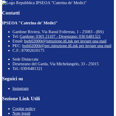
IPSEOA "Caterina de' Medici"
Contatti
IPSEOA "Caterina de' Medici"
Gardone Riviera, Via Raoul Follereau, 1 - 25083 - (BS)
Tel:
Gardone: 0365 21107 - Desenzano: 030 6481321
Email:
bsrh02000t@istruzione.it
Link per inviare una mail
PEC:
bsrh02000t@pec.istruzione.it
Link per inviare una mail
C.F.: 87002610175
Sede Distaccata
Desenzano del Garda, Via Michelangelo, 33 - 25015
Tel.: 030/6481321
Seguici su
Instagram
Sezione Link Utili
Cookie policy
Note legali