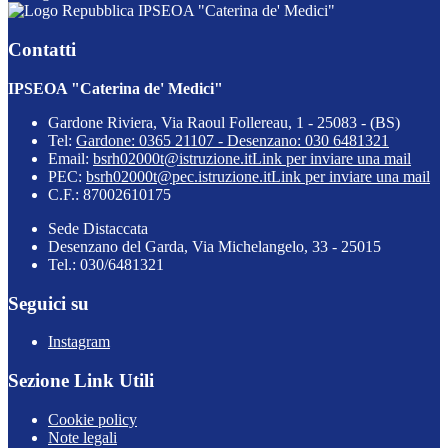
IPSEOA "Caterina de' Medici"
Contatti
IPSEOA "Caterina de' Medici"
Gardone Riviera, Via Raoul Follereau, 1 - 25083 - (BS)
Tel:
Gardone: 0365 21107 - Desenzano: 030 6481321
Email:
bsrh02000t@istruzione.it
Link per inviare una mail
PEC:
bsrh02000t@pec.istruzione.it
Link per inviare una mail
C.F.: 87002610175
Sede Distaccata
Desenzano del Garda, Via Michelangelo, 33 - 25015
Tel.: 030/6481321
Seguici su
Instagram
Sezione Link Utili
Cookie policy
Note legali