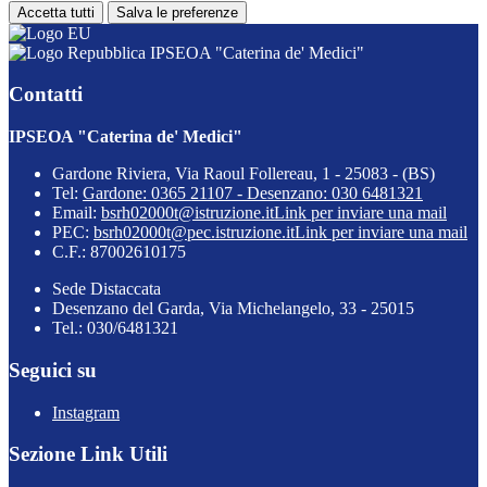
Accetta tutti
Salva le preferenze
IPSEOA "Caterina de' Medici"
Contatti
IPSEOA "Caterina de' Medici"
Gardone Riviera, Via Raoul Follereau, 1 - 25083 - (BS)
Tel:
Gardone: 0365 21107 - Desenzano: 030 6481321
Email:
bsrh02000t@istruzione.it
Link per inviare una mail
PEC:
bsrh02000t@pec.istruzione.it
Link per inviare una mail
C.F.: 87002610175
Sede Distaccata
Desenzano del Garda, Via Michelangelo, 33 - 25015
Tel.: 030/6481321
Seguici su
Instagram
Sezione Link Utili