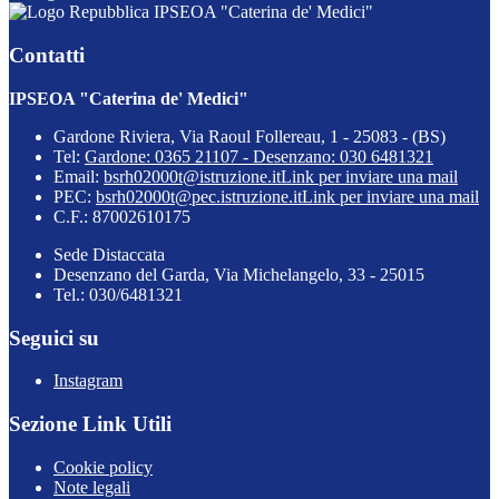
IPSEOA "Caterina de' Medici"
Contatti
IPSEOA "Caterina de' Medici"
Gardone Riviera, Via Raoul Follereau, 1 - 25083 - (BS)
Tel:
Gardone: 0365 21107 - Desenzano: 030 6481321
Email:
bsrh02000t@istruzione.it
Link per inviare una mail
PEC:
bsrh02000t@pec.istruzione.it
Link per inviare una mail
C.F.: 87002610175
Sede Distaccata
Desenzano del Garda, Via Michelangelo, 33 - 25015
Tel.: 030/6481321
Seguici su
Instagram
Sezione Link Utili
Cookie policy
Note legali