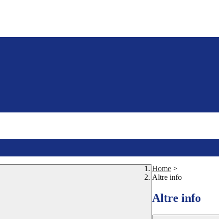
Home
>
Altre info
Altre info