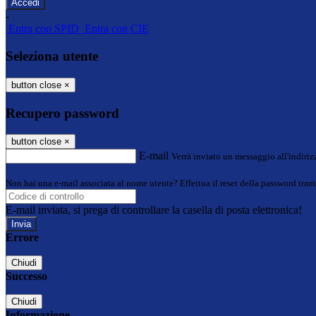
-
Entra con SPID
Entra con CIE
Seleziona utente
button close
×
Recupero password
button close
×
E-mail
Verrà inviato un messaggio all'indirizz
Non hai una e-mail associata al nome utente? Effettua il reset della password tram
E-mail inviata, si prega di controllare la casella di posta elettronica!
Errore
Chiudi
Successo
Chiudi
Informazione