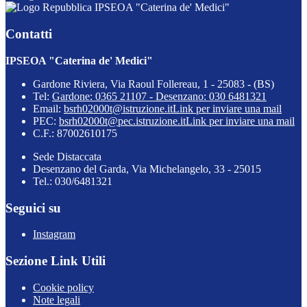
IPSEOA "Caterina de' Medici"
Contatti
IPSEOA "Caterina de' Medici"
Gardone Riviera, Via Raoul Follereau, 1 - 25083 - (BS)
Tel:
Gardone: 0365 21107 - Desenzano: 030 6481321
Email:
bsrh02000t@istruzione.it
Link per inviare una mail
PEC:
bsrh02000t@pec.istruzione.it
Link per inviare una mail
C.F.: 87002610175
Sede Distaccata
Desenzano del Garda, Via Michelangelo, 33 - 25015
Tel.: 030/6481321
Seguici su
Instagram
Sezione Link Utili
Cookie policy
Note legali