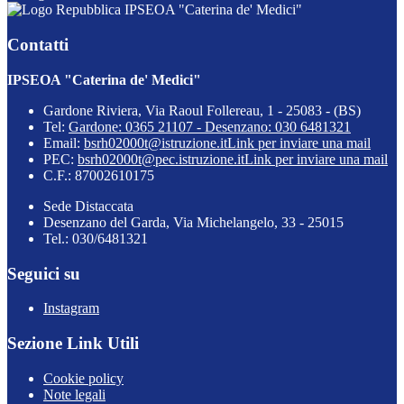
IPSEOA "Caterina de' Medici"
Contatti
IPSEOA "Caterina de' Medici"
Gardone Riviera, Via Raoul Follereau, 1 - 25083 - (BS)
Tel:
Gardone: 0365 21107 - Desenzano: 030 6481321
Email:
bsrh02000t@istruzione.it
Link per inviare una mail
PEC:
bsrh02000t@pec.istruzione.it
Link per inviare una mail
C.F.: 87002610175
Sede Distaccata
Desenzano del Garda, Via Michelangelo, 33 - 25015
Tel.: 030/6481321
Seguici su
Instagram
Sezione Link Utili
Cookie policy
Note legali