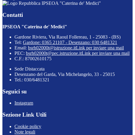
IPSEOA "Caterina de' Medici"
Contatti
IPSEOA "Caterina de' Medici"
Gardone Riviera, Via Raoul Follereau, 1 - 25083 - (BS)
Tel:
Gardone: 0365 21107 - Desenzano: 030 6481321
Email:
bsrh02000t@istruzione.it
Link per inviare una mail
PEC:
bsrh02000t@pec.istruzione.it
Link per inviare una mail
C.F.: 87002610175
Sede Distaccata
Desenzano del Garda, Via Michelangelo, 33 - 25015
Tel.: 030/6481321
Seguici su
Instagram
Sezione Link Utili
Cookie policy
Note legali