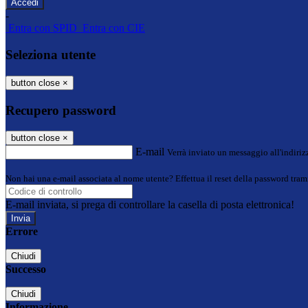
-
Entra con SPID
Entra con CIE
Seleziona utente
button close
×
Recupero password
button close
×
E-mail
Verrà inviato un messaggio all'indirizz
Non hai una e-mail associata al nome utente? Effettua il reset della password tram
E-mail inviata, si prega di controllare la casella di posta elettronica!
Errore
Chiudi
Successo
Chiudi
Informazione