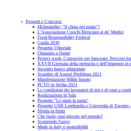
Progetti e Concorsi
#Klimateller, “Il clima nel piatto”!
L'Associazione Cuochi Bresciani al de' Medici
Food Responsibility Festival
Garda 2030
Progetto Vittoriale
Omaggio a Dante
Project work: Conoscere per Innovare. Percorsi form
XXVII Giornata della memoria e dell’impegno in ri
Incontro banco alimentare
Scambio di Auguri Prefettura 2021
Manifestazione Milite Ignoto
PCTO in Sicilia 2021
Le condizioni dei lavoratori di ieri e di oggi a conf
Realizzazioni in Sala
Progetto "Le mani in pasta"
Progetto USR Lombardia e Università di Toronto
Sfrutta la frutta
Che ruolo vuoi giocare nel mondo?
Scoprendo l'uovo
Made in Italy e sostenibilità