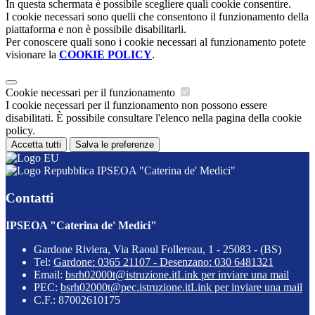
In questa schermata è possibile scegliere quali cookie consentire.
I cookie necessari sono quelli che consentono il funzionamento della
piattaforma e non è possibile disabilitarli.
Per conoscere quali sono i cookie necessari al funzionamento potete
visionare la
COOKIE POLICY
.
Cookie necessari per il funzionamento
I cookie necessari per il funzionamento non possono essere
disabilitati. È possibile consultare l'elenco nella pagina della cookie
policy.
Accetta tutti
Salva le preferenze
IPSEOA "Caterina de' Medici"
Contatti
IPSEOA "Caterina de' Medici"
Gardone Riviera, Via Raoul Follereau, 1 - 25083 - (BS)
Tel:
Gardone: 0365 21107 - Desenzano: 030 6481321
Email:
bsrh02000t@istruzione.it
Link per inviare una mail
PEC:
bsrh02000t@pec.istruzione.it
Link per inviare una mail
C.F.: 87002610175