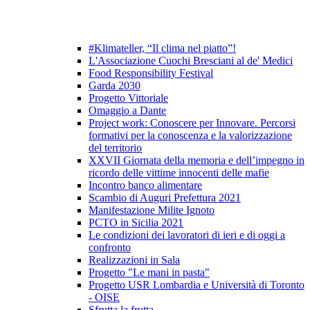
#Klimateller, “Il clima nel piatto”!
L'Associazione Cuochi Bresciani al de' Medici
Food Responsibility Festival
Garda 2030
Progetto Vittoriale
Omaggio a Dante
Project work: Conoscere per Innovare. Percorsi
formativi per la conoscenza e la valorizzazione
del territorio
XXVII Giornata della memoria e dell’impegno in
ricordo delle vittime innocenti delle mafie
Incontro banco alimentare
Scambio di Auguri Prefettura 2021
Manifestazione Milite Ignoto
PCTO in Sicilia 2021
Le condizioni dei lavoratori di ieri e di oggi a
confronto
Realizzazioni in Sala
Progetto "Le mani in pasta"
Progetto USR Lombardia e Università di Toronto
- OISE
Sfrutta la frutta