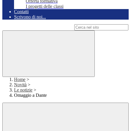
Offerta formativa
I progetti delle classi
Contatti
Scrivono di noi...
Campo di ricerca per le pagine del sito
Home
>
Novità
>
Le notizie
>
Omaggio a Dante