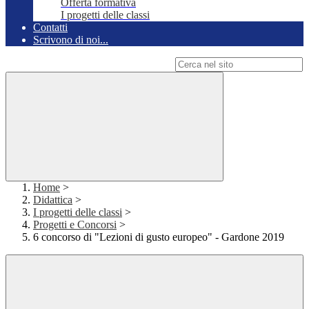
Offerta formativa
I progetti delle classi
Contatti
Scrivono di noi...
Campo di ricerca per le pagine del sito
Home
>
Didattica
>
I progetti delle classi
>
Progetti e Concorsi
>
6 concorso di "Lezioni di gusto europeo" - Gardone 2019