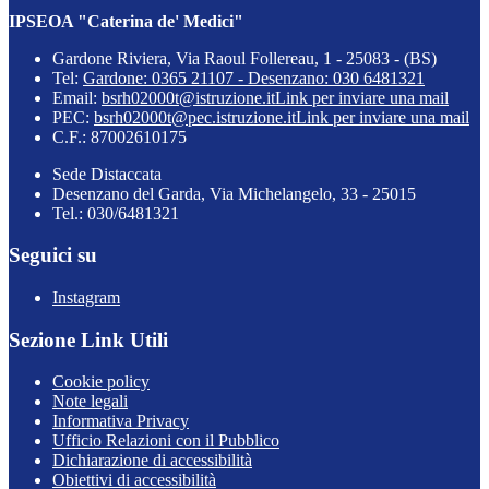
IPSEOA "Caterina de' Medici"
Gardone Riviera, Via Raoul Follereau, 1 - 25083 - (BS)
Tel:
Gardone: 0365 21107 - Desenzano: 030 6481321
Email:
bsrh02000t@istruzione.it
Link per inviare una mail
PEC:
bsrh02000t@pec.istruzione.it
Link per inviare una mail
C.F.: 87002610175
Sede Distaccata
Desenzano del Garda, Via Michelangelo, 33 - 25015
Tel.: 030/6481321
Seguici su
Instagram
Sezione Link Utili
Cookie policy
Note legali
Informativa Privacy
Ufficio Relazioni con il Pubblico
Dichiarazione di accessibilità
Obiettivi di accessibilità