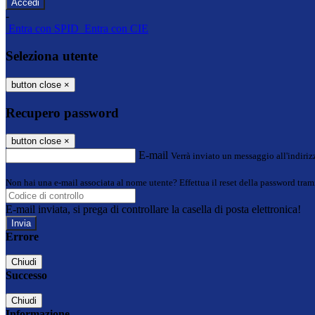
-
Entra con SPID
Entra con CIE
Seleziona utente
button close
×
Recupero password
button close
×
E-mail
Verrà inviato un messaggio all'indirizz
Non hai una e-mail associata al nome utente? Effettua il reset della password tram
E-mail inviata, si prega di controllare la casella di posta elettronica!
Errore
Chiudi
Successo
Chiudi
Informazione