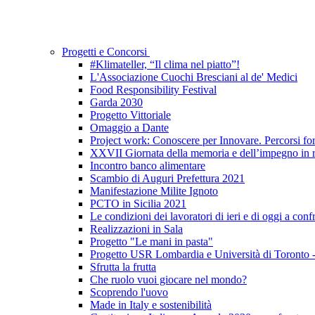
Progetti e Concorsi
#Klimateller, “Il clima nel piatto”!
L'Associazione Cuochi Bresciani al de' Medici
Food Responsibility Festival
Garda 2030
Progetto Vittoriale
Omaggio a Dante
Project work: Conoscere per Innovare. Percorsi form
XXVII Giornata della memoria e dell’impegno in ri
Incontro banco alimentare
Scambio di Auguri Prefettura 2021
Manifestazione Milite Ignoto
PCTO in Sicilia 2021
Le condizioni dei lavoratori di ieri e di oggi a conf
Realizzazioni in Sala
Progetto "Le mani in pasta"
Progetto USR Lombardia e Università di Toronto
Sfrutta la frutta
Che ruolo vuoi giocare nel mondo?
Scoprendo l'uovo
Made in Italy e sostenibilità