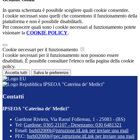
In questa schermata è possibile scegliere quali cookie consentire.
I cookie necessari sono quelli che consentono il funzionamento della
piattaforma e non è possibile disabilitarli.
Per conoscere quali sono i cookie necessari al funzionamento potete
visionare la
COOKIE POLICY
.
Cookie necessari per il funzionamento
I cookie necessari per il funzionamento non possono essere
disabilitati. È possibile consultare l'elenco nella pagina della cookie
policy.
Accetta tutti
Salva le preferenze
IPSEOA "Caterina de' Medici"
Contatti
IPSEOA "Caterina de' Medici"
Gardone Riviera, Via Raoul Follereau, 1 - 25083 - (BS)
Tel:
Gardone: 0365 21107 - Desenzano: 030 6481321
Email:
bsrh02000t@istruzione.it
Link per inviare una mail
PEC:
bsrh02000t@pec.istruzione.it
Link per inviare una mail