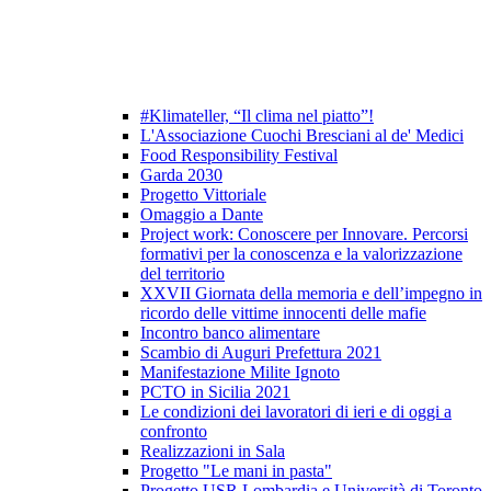
#Klimateller, “Il clima nel piatto”!
L'Associazione Cuochi Bresciani al de' Medici
Food Responsibility Festival
Garda 2030
Progetto Vittoriale
Omaggio a Dante
Project work: Conoscere per Innovare. Percorsi
formativi per la conoscenza e la valorizzazione
del territorio
XXVII Giornata della memoria e dell’impegno in
ricordo delle vittime innocenti delle mafie
Incontro banco alimentare
Scambio di Auguri Prefettura 2021
Manifestazione Milite Ignoto
PCTO in Sicilia 2021
Le condizioni dei lavoratori di ieri e di oggi a
confronto
Realizzazioni in Sala
Progetto "Le mani in pasta"
Progetto USR Lombardia e Università di Toronto