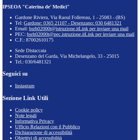
IPSEOA "Caterina de' Medici"
Gardone Riviera, Via Raoul Follereau, 1 - 25083 - (BS)
Tel:
Gardone: 0365 21107 - Desenzano: 030 6481321
Email:
bsrh02000t@istruzione.it
Link per inviare una mail
PEC:
bsrh02000t@pec.istruzione.it
Link per inviare una mail
C.F.: 87002610175
Sede Distaccata
Desenzano del Garda, Via Michelangelo, 33 - 25015
Tel.: 030/6481321
Seguici su
Instagram
Sezione Link Utili
Cookie policy
Note legali
Informativa Privacy
Ufficio Relazioni con il Pubblico
Dichiarazione di accessibilità
Obiettivi di accessibilità