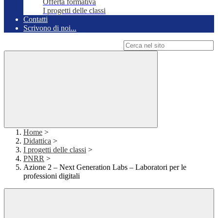
Offerta formativa
I progetti delle classi
Contatti
Scrivono di noi...
Campo di ricerca per le pagine del sito
Home
>
Didattica
>
I progetti delle classi
>
PNRR
>
Azione 2 – Next Generation Labs – Laboratori per le
professioni digitali