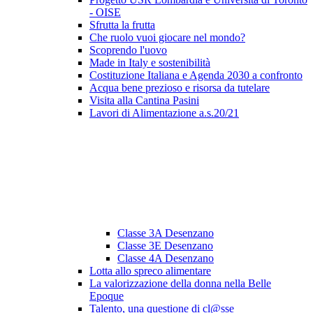
- OISE
Sfrutta la frutta
Che ruolo vuoi giocare nel mondo?
Scoprendo l'uovo
Made in Italy e sostenibilità
Costituzione Italiana e Agenda 2030 a confronto
Acqua bene prezioso e risorsa da tutelare
Visita alla Cantina Pasini
Lavori di Alimentazione a.s.20/21
Classe 3A Desenzano
Classe 3E Desenzano
Classe 4A Desenzano
Lotta allo spreco alimentare
La valorizzazione della donna nella Belle
Epoque
Talento, una questione di cl@sse