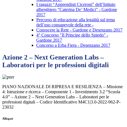
I ragazzi “Apprendisti Ciceroni” dell’Istituto
alberghiero “Caterina De’ Medici” - Gardone
2017
Percorso di educazione alla legalità sul tema
dell’uso consapevole della rete -
Conoscere la Rete - Gardone e Desenzano 2017
4° Concorso "Il Principe dello Spiedo" -
Gardone 2017
Concorso a Erba Fiera - Desenzano 2017
Azione 2 – Next Generation Labs –
Laboratori per le professioni digitali
PIANO NAZIONALE DI RIPRESA E RESILIENZA
–
Missione
4: Istruzione e ricerca
–
Componente 1 - Investimento 3.2
“S
cuola
4.0
” –
Azione 2
–
Next Generation Labs
–
Laboratori per le
professioni digitali
–
Codice Identificativo M4C1|3.0-2022-962-P-
23032
Allegati