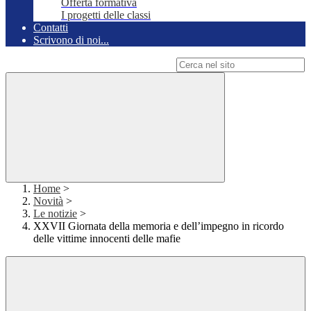
Offerta formativa
I progetti delle classi
Contatti
Scrivono di noi...
Campo di ricerca per le pagine del sito
Home
>
Novità
>
Le notizie
>
XXVII Giornata della memoria e dell’impegno in ricordo
delle vittime innocenti delle mafie