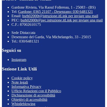
Gardone Riviera, Via Raoul Follereau, 1 - 25083 - (BS)
Tel:
Gardone: 0365 21107 - Desenzano: 030 6481321
Email:
bsrh02000t@istruzione.it
Link per inviare una mail
PEC:
bsrh02000t@pec.istruzione.it
Link per inviare una mail
C.F.: 87002610175
Sede Distaccata
Desenzano del Garda, Via Michelangelo, 33 - 25015
Tel.: 030/6481321
Seguici su
Instagram
Sezione Link Utili
Cookie policy
Note legali
Informativa Privacy
Ufficio Relazioni con il Pubblico
Dichiarazione di accessibilità
Obiettivi di accessibilità
Whistleblowing