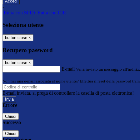
-
Entra con SPID
Entra con CIE
Seleziona utente
button close
×
Recupero password
button close
×
E-mail
Verrà inviato un messaggio all'indirizz
Non hai una e-mail associata al nome utente? Effettua il reset della password tram
E-mail inviata, si prega di controllare la casella di posta elettronica!
Errore
Chiudi
Successo
Chiudi
Informazione