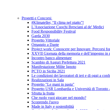
Progetti e Concorsi
#Klimateller, “Il clima nel piatto”!
L'Associazione Cuochi Bresciani al de' Medici
Food Responsibility Festival
Garda 2030
Progetto Vittoriale
Omaggio a Dante
Project work: Conoscere per Innovare. Percorsi form
XXVII Giornata della memoria e dell’impegno in ri
Incontro banco alimentare
Scambio di Auguri Prefettura 2021
Manifestazione Milite Ignoto
PCTO in Sicilia 2021
Le condizioni dei lavoratori di ieri e di oggi a conf
Realizzazioni in Sala
Progetto "Le mani in pasta"
Progetto USR Lombardia e Università di Toronto
Sfrutta la frutta
Che ruolo vuoi giocare nel mondo?
Scoprendo l'uovo
Made in Italy e sostenibilità