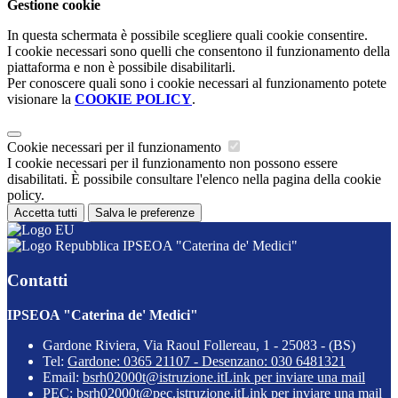
Gestione cookie
In questa schermata è possibile scegliere quali cookie consentire.
I cookie necessari sono quelli che consentono il funzionamento della
piattaforma e non è possibile disabilitarli.
Per conoscere quali sono i cookie necessari al funzionamento potete
visionare la
COOKIE POLICY
.
Cookie necessari per il funzionamento
I cookie necessari per il funzionamento non possono essere
disabilitati. È possibile consultare l'elenco nella pagina della cookie
policy.
Accetta tutti
Salva le preferenze
IPSEOA "Caterina de' Medici"
Contatti
IPSEOA "Caterina de' Medici"
Gardone Riviera, Via Raoul Follereau, 1 - 25083 - (BS)
Tel:
Gardone: 0365 21107 - Desenzano: 030 6481321
Email:
bsrh02000t@istruzione.it
Link per inviare una mail
PEC:
bsrh02000t@pec.istruzione.it
Link per inviare una mail