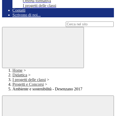
Offerta formativa
I progetti delle classi
Contatti
Scrivono di noi...
Campo di ricerca per le pagine del sito
Home
>
Didattica
>
I progetti delle classi
>
Progetti e Concorsi
>
Ambiente e sostenibilità - Desenzano 2017