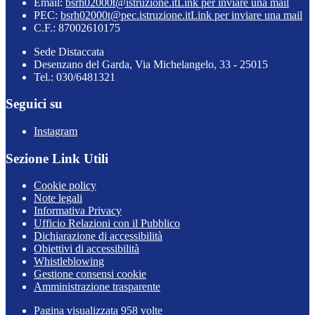
Email:
bsrh02000t@istruzione.it
Link per inviare una mail
PEC:
bsrh02000t@pec.istruzione.it
Link per inviare una mail
C.F.: 87002610175
Sede Distaccata
Desenzano del Garda, Via Michelangelo, 33 - 25015
Tel.: 030/6481321
Seguici su
Instagram
Sezione Link Utili
Cookie policy
Note legali
Informativa Privacy
Ufficio Relazioni con il Pubblico
Dichiarazione di accessibilità
Obiettivi di accessibilità
Whistleblowing
Gestione consensi cookie
Amministrazione trasparente
Pagina visualizzata
958
volte