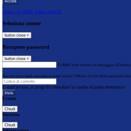
-
Entra con SPID
Entra con CIE
Seleziona utente
button close
×
Recupero password
button close
×
E-mail
Verrà inviato un messaggio all'indirizz
Non hai una e-mail associata al nome utente? Effettua il reset della password tram
E-mail inviata, si prega di controllare la casella di posta elettronica!
Errore
Chiudi
Successo
Chiudi
Informazione