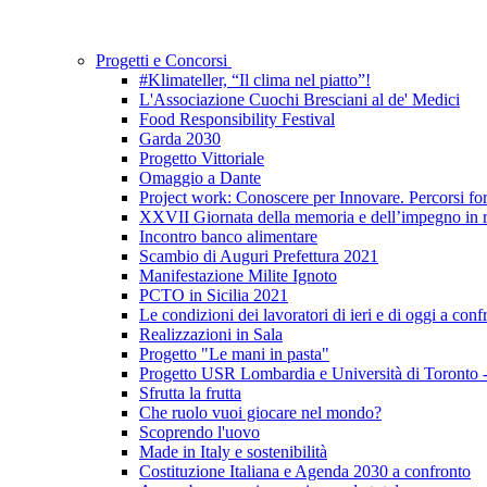
Progetti e Concorsi
#Klimateller, “Il clima nel piatto”!
L'Associazione Cuochi Bresciani al de' Medici
Food Responsibility Festival
Garda 2030
Progetto Vittoriale
Omaggio a Dante
Project work: Conoscere per Innovare. Percorsi form
XXVII Giornata della memoria e dell’impegno in ri
Incontro banco alimentare
Scambio di Auguri Prefettura 2021
Manifestazione Milite Ignoto
PCTO in Sicilia 2021
Le condizioni dei lavoratori di ieri e di oggi a conf
Realizzazioni in Sala
Progetto "Le mani in pasta"
Progetto USR Lombardia e Università di Toronto
Sfrutta la frutta
Che ruolo vuoi giocare nel mondo?
Scoprendo l'uovo
Made in Italy e sostenibilità
Costituzione Italiana e Agenda 2030 a confronto