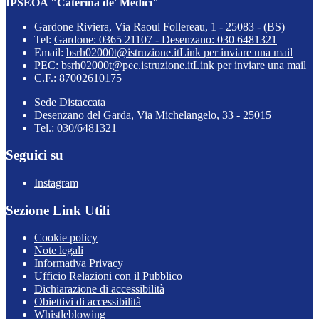
IPSEOA "Caterina de' Medici"
Gardone Riviera, Via Raoul Follereau, 1 - 25083 - (BS)
Tel:
Gardone: 0365 21107 - Desenzano: 030 6481321
Email:
bsrh02000t@istruzione.it
Link per inviare una mail
PEC:
bsrh02000t@pec.istruzione.it
Link per inviare una mail
C.F.: 87002610175
Sede Distaccata
Desenzano del Garda, Via Michelangelo, 33 - 25015
Tel.: 030/6481321
Seguici su
Instagram
Sezione Link Utili
Cookie policy
Note legali
Informativa Privacy
Ufficio Relazioni con il Pubblico
Dichiarazione di accessibilità
Obiettivi di accessibilità
Whistleblowing