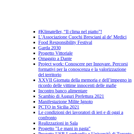
#Klimateller, “Il clima nel piatto”!
L'Associazione Cuochi Bresciani al de' Medici
Food Responsibility Festival
Garda 2030
Progetto Vittoriale
Omaggio a Dante
Project work: Conoscere per Innovare. Percorsi
formativi per la conoscenza e la valorizzazione
del territorio
XXVII Giornata della memoria e dell’impegno in
ricordo delle vittime innocenti delle mafie
Incontro banco alimentare
Scambio di Auguri Prefettura 2021
Manifestazione Milite Ignoto
PCTO in Sicilia 2021
Le condizioni dei lavoratori di ieri e di oggi a
confronto
Realizzazioni in Sala
Progetto "Le mani in pasta"
Progetto USR Lombardia e Università di Toronto