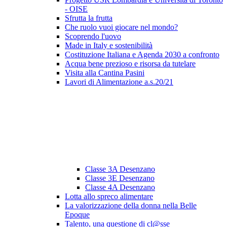
- OISE
Sfrutta la frutta
Che ruolo vuoi giocare nel mondo?
Scoprendo l'uovo
Made in Italy e sostenibilità
Costituzione Italiana e Agenda 2030 a confronto
Acqua bene prezioso e risorsa da tutelare
Visita alla Cantina Pasini
Lavori di Alimentazione a.s.20/21
Classe 3A Desenzano
Classe 3E Desenzano
Classe 4A Desenzano
Lotta allo spreco alimentare
La valorizzazione della donna nella Belle
Epoque
Talento, una questione di cl@sse